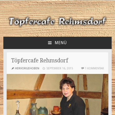
MENÜ
ZUM
INHALT
SPRINGEN
Töpfercafe Rehmsdorf
HERVORGEHOBEN
SEPTEMBER 16, 2015
1 KOMMENTAR